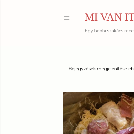
MI VAN I
Egy hobbi szakács recept
Bejegyzések megjelenítése ebb
B
e
j
e
g
y