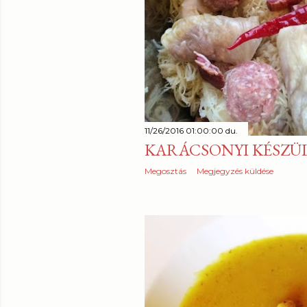
z
é
s
e
k
11/26/2016 01:00:00 du.
KARÁCSONYI KÉSZÜ
Megosztás
Megjegyzés küldése