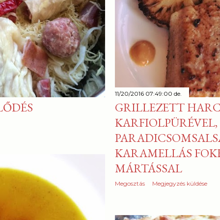
11/20/2016 07:49:00 de.
LŐDÉS
GRILLEZETT HARC
KARFIOLPÜRÉVEL,
PARADICSOMSALSÁ
KARAMELLÁS FO
MÁRTÁSSAL
Megosztás
Megjegyzés küldése