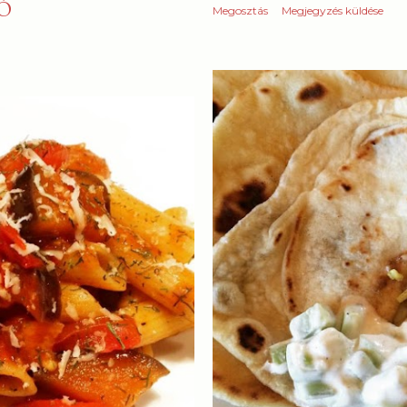
Ó
Megosztás
Megjegyzés küldése