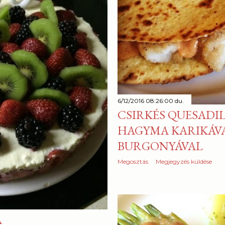
6/12/2016 08:26:00 du.
CSIRKÉS QUESADI
HAGYMA KARIKÁVA
BURGONYÁVAL
Megosztás
Megjegyzés küldése
A