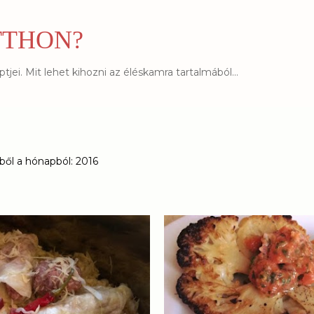
Ugrás a fő tartalomra
TTHON?
jei. Mit lehet kihozni az éléskamra tartalmából...
ől a hónapból: 2016