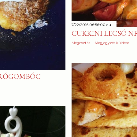
7/22/2016 06:56:00 du.
CUKKINI LECSÓ NR
Megosztás
Megjegyzés küldése
ÚRÓGOMBÓC