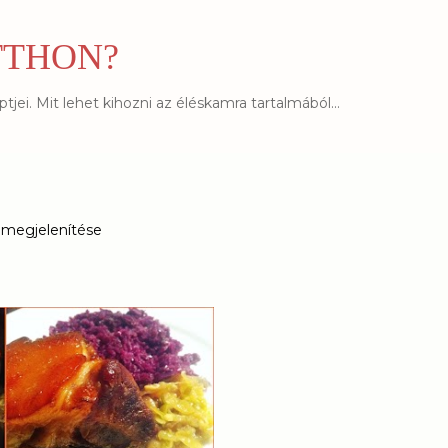
Ugrás a fő tartalomra
TTHON?
jei. Mit lehet kihozni az éléskamra tartalmából...
 megjelenítése