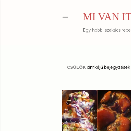
MI VAN I
Egy hobbi szakács recept
CSÜLÖK
címkéjű bejegyzések
B
e
j
e
g
y