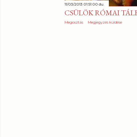
z
11/03/2013 01:51:00 du.
é
CSÜLÖK RÓMAI TÁL
s
Megosztás
Megjegyzés küldése
e
k