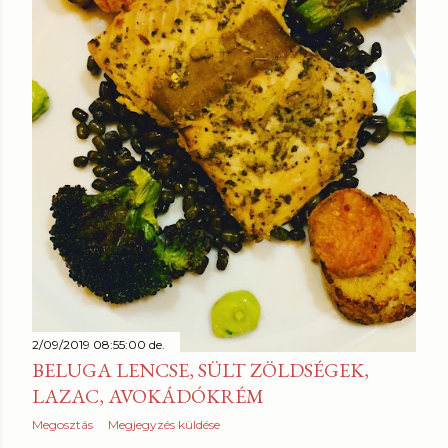
z
é
s
e
k
2/09/2019 08:55:00 de.
BELUGA LENCSE, SÜLT ZÖLDSÉGEK,
LAZAC, AVOKÁDÓKRÉM
Megosztás
Megjegyzés küldése