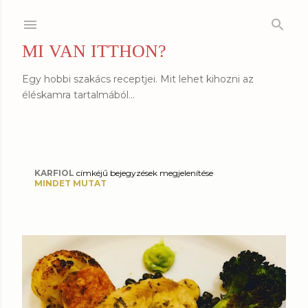
Ugrás a fő tartalomra
MI VAN ITTHON?
Egy hobbi szakács receptjei. Mit lehet kihozni az
éléskamra tartalmából...
KARFIOL
címkéjű bejegyzések megjelenítése
B
MINDET MUTAT
e
j
e
g
y