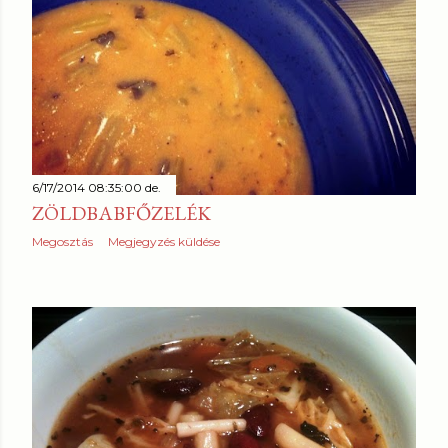
6/17/2014 08:35:00 de.
ZÖLDBABFŐZELÉK
Megosztás
Megjegyzés küldése