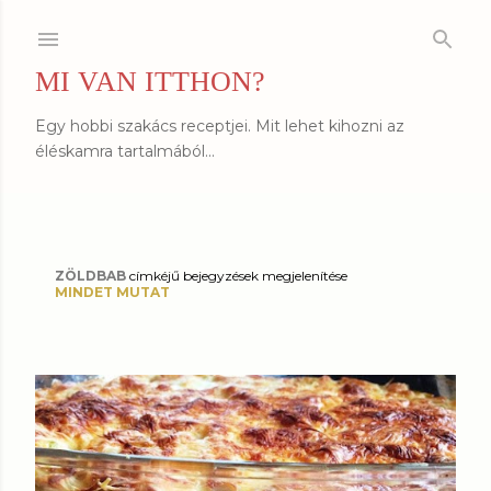
Ugrás a fő tartalomra
MI VAN ITTHON?
Egy hobbi szakács receptjei. Mit lehet kihozni az
éléskamra tartalmából...
ZÖLDBAB
címkéjű bejegyzések megjelenítése
B
MINDET MUTAT
e
j
e
g
y