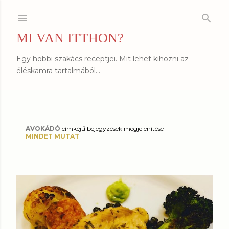
Ugrás a fő tartalomra
MI VAN ITTHON?
Egy hobbi szakács receptjei. Mit lehet kihozni az
éléskamra tartalmából...
AVOKÁDÓ
címkéjű bejegyzések megjelenítése
B
MINDET MUTAT
e
j
e
g
y