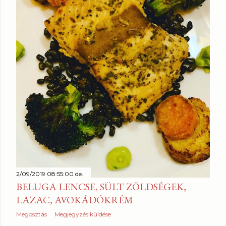
z
é
s
e
k
2/09/2019 08:55:00 de.
BELUGA LENCSE, SÜLT ZÖLDSÉGEK,
LAZAC, AVOKÁDÓKRÉM
Megosztás
Megjegyzés küldése