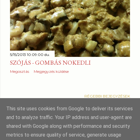
z
é
s
e
k
5/15/2013 10:09:00 du.
SZÓJÁS - GOMBÁS NOKEDLI
Megosztás
Megjegyzés küldése
RÉGEBBI BEJEGYZÉSEK
This site uses cookies from Google to deliver its services
and to analyze traffic. Your IP address and user-agent are
shared with Google along with performance and security
Üzemeltető: Blogger
metrics to ensure quality of service, generate usage