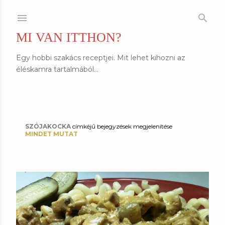
Ugrás a fő tartalomra
MI VAN ITTHON?
Egy hobbi szakács receptjei. Mit lehet kihozni az
éléskamra tartalmából...
SZÓJAKOCKA
címkéjű bejegyzések megjelenítése
B
MINDET MUTAT
e
j
e
g
y