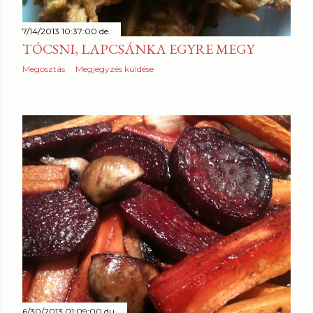
7/14/2013 10:37:00 de.
TÓCSNI, LAPCSÁNKA EGYRE MEGY
Megosztás
Megjegyzés küldése
6/30/2013 01:09:00 du.