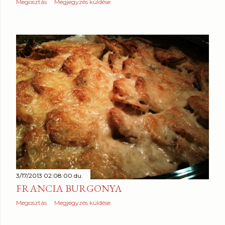
Megosztás
Megjegyzés küldése
3/17/2013 02:08:00 du.
FRANCIA BURGONYA
Megosztás
Megjegyzés küldése