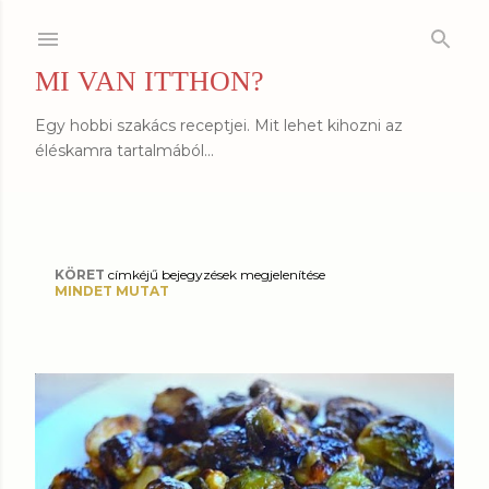
Ugrás a fő tartalomra
MI VAN ITTHON?
Egy hobbi szakács receptjei. Mit lehet kihozni az
éléskamra tartalmából...
KÖRET
címkéjű bejegyzések megjelenítése
B
MINDET MUTAT
e
j
e
g
y