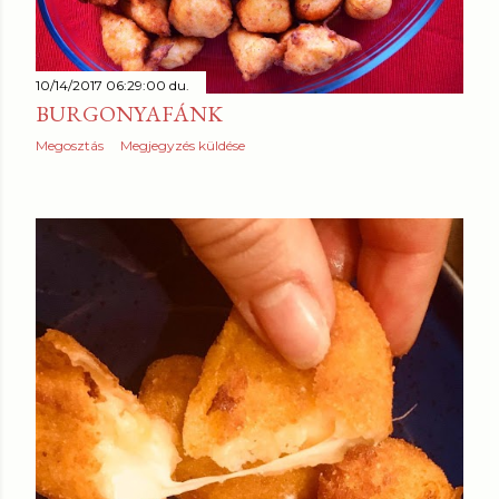
10/14/2017 06:29:00 du.
BURGONYAFÁNK
Megosztás
Megjegyzés küldése