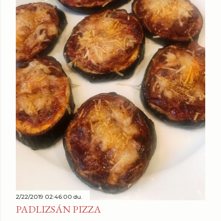
z
é
s
e
k
2/22/2019 02:46:00 du.
PADLIZSÁN PIZZA