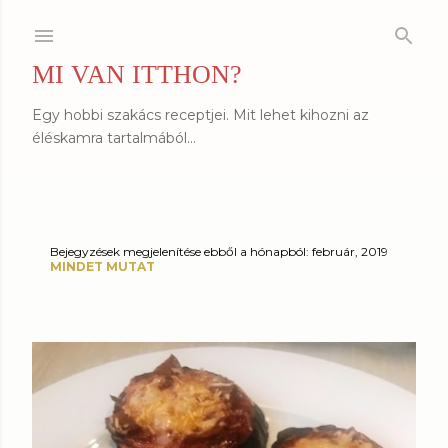
Ugrás a fő tartalomra
MI VAN ITTHON?
Egy hobbi szakács receptjei. Mit lehet kihozni az
éléskamra tartalmából...
Bejegyzések megjelenítése ebből a hónapból: február, 2019
B
MINDET MUTAT
e
j
e
g
y