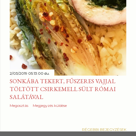
2/03/2019 05:13:00 du.
SONKÁBA TEKERT, FŰSZERES VAJJAL
TÖLTÖTT CSIRKEMELL SÜLT RÓMAI
SALÁTÁVAL
Megosztás
Megjegyzés küldése
RÉGEBBI BEJEGYZÉSEK