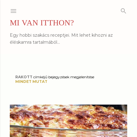
Ugrás a fő tartalomra
MI VAN ITTHON?
Egy hobbi szakács receptjei. Mit lehet kihozni az
éléskamra tartalmából...
RAKOTT
címkéjű bejegyzések megjelenítése
B
MINDET MUTAT
e
j
e
g
y