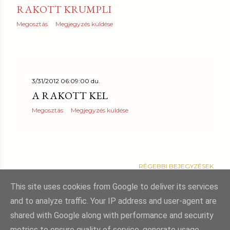
RAKOTT KRUMPLI
Megosztás
Megjegyzés küldése
3/31/2012 06:09:00 du.
A RAKOTT KEL
Megosztás
Megjegyzés küldése
RÉGEBBI BEJEGYZÉSEK
This site uses cookies from Google to deliver its services
and to analyze traffic. Your IP address and user-agent are
shared with Google along with performance and security
Üzemeltető: Blogger
metrics to ensure quality of service, generate usage