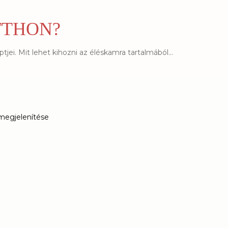
Ugrás a fő tartalomra
TTHON?
jei. Mit lehet kihozni az éléskamra tartalmából...
megjelenítése