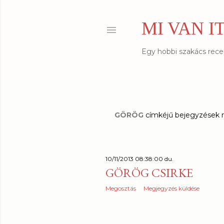
MI VAN I
Egy hobbi szakács recept
GÖRÖG
címkéjű bejegyzések 
B
e
j
10/11/2013 08:38:00 du.
e
GÖRÖG CSIRKE
g
Megosztás
Megjegyzés küldése
y