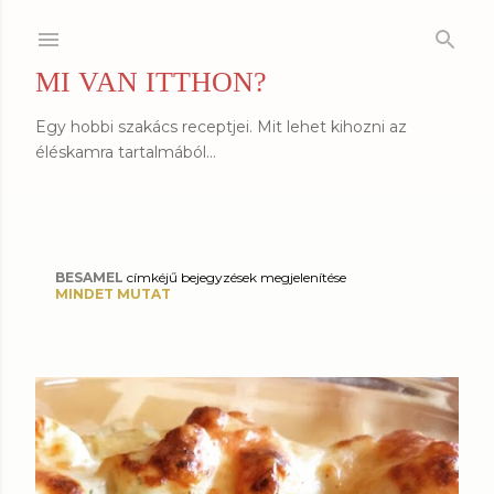
Ugrás a fő tartalomra
MI VAN ITTHON?
Egy hobbi szakács receptjei. Mit lehet kihozni az
éléskamra tartalmából...
BESAMEL
címkéjű bejegyzések megjelenítése
B
MINDET MUTAT
e
j
e
g
y