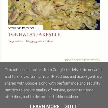
z
é
s
e
5/20/2015 10:59:00 du.
TONHALAS FARFALLE
k
Megosztás
Megjegyzés küldése
RÉGEBBI BEJEGYZÉSEK
This site uses cookies from Google to deliver its services
and to analyze traffic. Your IP address and user-agent are
shared with Google along with performance and security
Üzemeltető: Blogger
metrics to ensure quality of service, generate usage
statistics, and to detect and address abuse.
Téma képeinek készítője:
Gintare Marcel
LEARN MORE
GOT IT