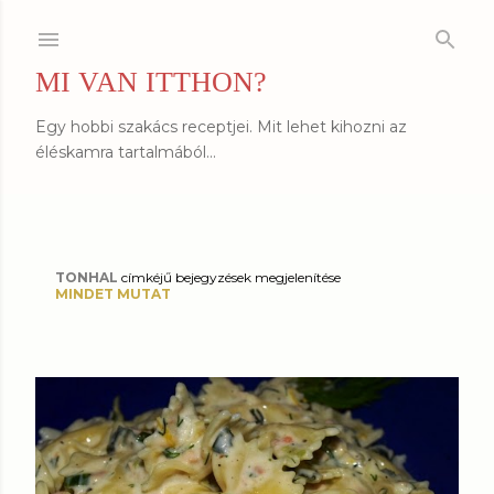
Ugrás a fő tartalomra
MI VAN ITTHON?
Egy hobbi szakács receptjei. Mit lehet kihozni az
éléskamra tartalmából...
TONHAL
címkéjű bejegyzések megjelenítése
B
MINDET MUTAT
e
j
e
g
y