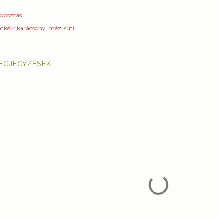
gosztás
mkék:
karácsony
méz
süti
EGJEGYZÉSEK