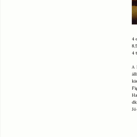
4 
8,
4 
A 
ál
ki
Fi
Ha
dk
Jó