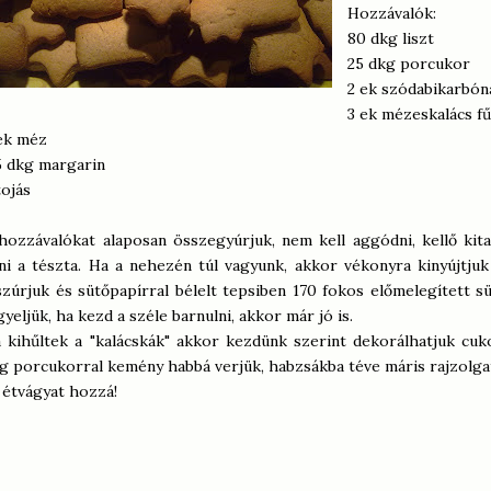
Hozzávalók:
80 dkg liszt
25 dkg porcukor
2 ek szódabikarbón
3 ek mézeskalács f
ek méz
5 dkg margarin
tojás
hozzávalókat alaposan összegyúrjuk, nem kell aggódni, kellő kita
lni a tészta. Ha a nehezén túl vagyunk, akkor vékonyra kinyújtju
szúrjuk és sütőpapírral bélelt tepsiben 170 fokos előmelegített s
gyeljük, ha kezd a széle barnulni, akkor már jó is.
 kihűltek a "kalácskák" akkor kezdünk szerint dekorálhatjuk cuko
g porcukorral kemény habbá verjük, habzsákba téve máris rajzolga
 étvágyat hozzá!