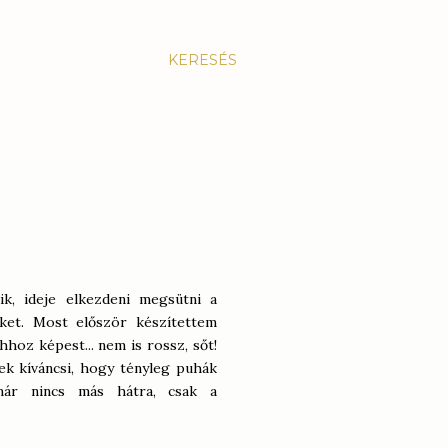
KERESÉS
ik, ideje elkezdeni megsütni a
éket. Most először készítettem
hoz képest... nem is rossz, sőt!
ek kíváncsi, hogy tényleg puhák
már nincs más hátra, csak a