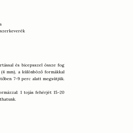
a
űszerkeverék
rtással és bicepsszel össze fog
k (4 mm), a különböző formákkal
ütőben 7-9 perc alatt megsütjük.
rmázzal: 1 tojás fehérjét 15-20
thatunk.