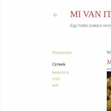
MI VAN I
Egy hobbi szakács recept
Megosztás
12
M
Címkék
karácsony
méz
süti