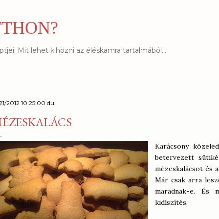
Ugrás a fő tartalomra
TTHON?
jei. Mit lehet kihozni az éléskamra tartalmából...
/21/2012 10:25:00 du.
ÉZESKALÁCS
Karácsony közeled
betervezett sütik
mézeskalácsot és ah
Már csak arra lesz
maradnak-e. És 
kidíszítés.