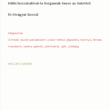
többi hozzávalóval és forgassuk össze az öntettel.
Jó étvágyat hozzá!
Megosztás
Címkék:
aszalt paradicsom
cukor nélkül
jégsaláta
könnyű
lencse
mandarin
saláta
spenót
szénhidrát
újév
zöldség
MEGJEGYZÉSEK