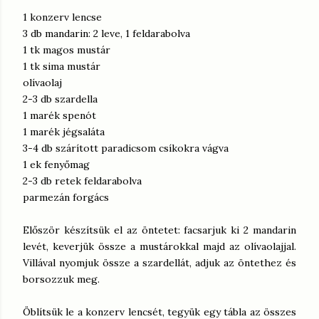
1 konzerv lencse
3 db mandarin: 2 leve, 1 feldarabolva
1 tk magos mustár
1 tk sima mustár
olívaolaj
2-3 db szardella
1 marék spenót
1 marék jégsaláta
3-4 db szárított paradicsom csíkokra vágva
1 ek fenyőmag
2-3 db retek feldarabolva
parmezán forgács
Először készítsük el az öntetet: facsarjuk ki 2 mandarin
levét, keverjük össze a mustárokkal majd az olívaolajjal.
Villával nyomjuk össze a szardellát, adjuk az öntethez és
borsozzuk meg.
Öblítsük le a konzerv lencsét, tegyük egy tábla az összes