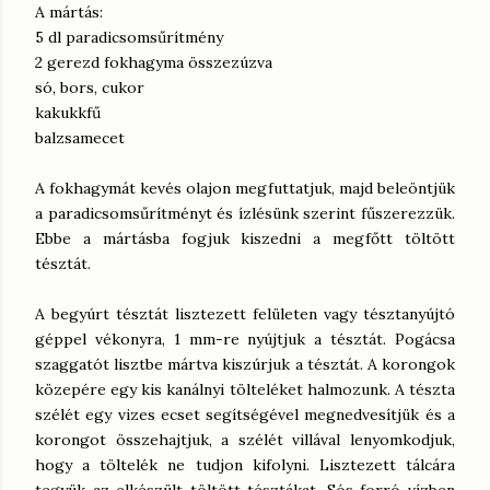
A mártás:
5 dl paradicsomsűrítmény
2 gerezd fokhagyma összezúzva
só, bors, cukor
kakukkfű
balzsamecet
A fokhagymát kevés olajon megfuttatjuk, majd beleöntjük
a paradicsomsűrítményt és ízlésünk szerint fűszerezzük.
Ebbe a mártásba fogjuk kiszedni a megfőtt töltött
tésztát.
A begyúrt tésztát lisztezett felületen vagy tésztanyújtó
géppel vékonyra, 1 mm-re nyújtjuk a tésztát. Pogácsa
szaggatót lisztbe mártva kiszúrjuk a tésztát. A korongok
közepére egy kis kanálnyi tölteléket halmozunk. A tészta
szélét egy vizes ecset segítségével megnedvesítjük és a
korongot összehajtjuk, a szélét villával lenyomkodjuk,
hogy a töltelék ne tudjon kifolyni. Lisztezett tálcára