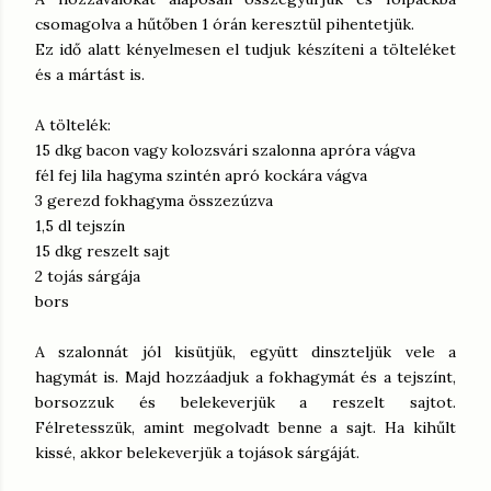
csomagolva a hűtőben 1 órán keresztül pihentetjük.
Ez idő alatt kényelmesen el tudjuk készíteni a tölteléket
és a mártást is.
A töltelék:
15 dkg bacon vagy kolozsvári szalonna apróra vágva
fél fej lila hagyma szintén apró kockára vágva
3 gerezd fokhagyma összezúzva
1,5 dl tejszín
15 dkg reszelt sajt
2 tojás sárgája
bors
A szalonnát jól kisütjük, együtt dinszteljük vele a
hagymát is. Majd hozzáadjuk a fokhagymát és a tejszínt,
borsozzuk és belekeverjük a reszelt sajtot.
Félretesszük, amint megolvadt benne a sajt. Ha kihűlt
kissé, akkor belekeverjük a tojások sárgáját.