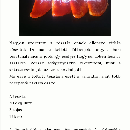
Nagyon szeretem a tésztát ennek ellenére ritkán
készítek. De ma rá kellett döbbenjek, hogy a házi
tésztánál nincs is jobb, így esélyes hogy sűrűbben lesz az
asztalon. Persze időigényesebb elkészíteni, mint a
száraztésztát, de az íze is sokkal jobb.
Ma erre a töltött tésztára esett a választás, amit több
receptből raktam össze.
A tészta:
20 dkg liszt
2 tojás
1 tk só
A hozzávalókat alaposan összegyúrjuk és folpackba