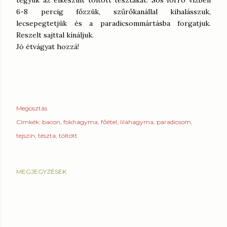
tegyük az elkészült töltött tésztákat. Sós forró vízben
6-8 percig főzzük, szűrőkanállal kihalásszuk,
lecsepegtetjük és a paradicsommártásba forgatjuk.
Reszelt sajttal kínáljuk.
Jó étvágyat hozzá!
Megosztás
Címkék:
bacon
fokhagyma
főétel
lilahagyma
paradicsom
tejszín
tészta
töltött
MEGJEGYZÉSEK