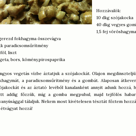
Hozzávalók:
10 dkg szójakocka
40 dkg vegyes gom
1,5 fej vöröshagym
gerezd fokhagyma összevágva
kk paradicsomsűrítmény
föl, liszt
geta, bors, kömény,pirospaprika
ngyos vegetás vízbe áztatjuk a szójakockát. Olajon megdinsztelj
khagymát, a paradicsomsűrítmény és a gombát. Alaposan átkeverj
ójakockát és az áztató levéből kanalanként annyit adunk hozzá, 
att addig főzzük, míg a gomba megpuhul, majd tejfölös habará
vanyúsággal tálaljuk. Nekem most kivételesen tésztát főztem hozzá.
 étvágyat hozzá!