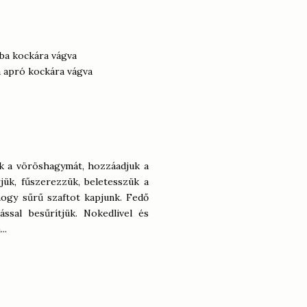
ba kockára vágva
a apró kockára vágva
ük a vöröshagymát, hozzáadjuk a
ük, fűszerezzük, beletesszük a
hogy sűrű szaftot kapjunk. Fedő
ssal besűrítjük. Nokedlivel és
..