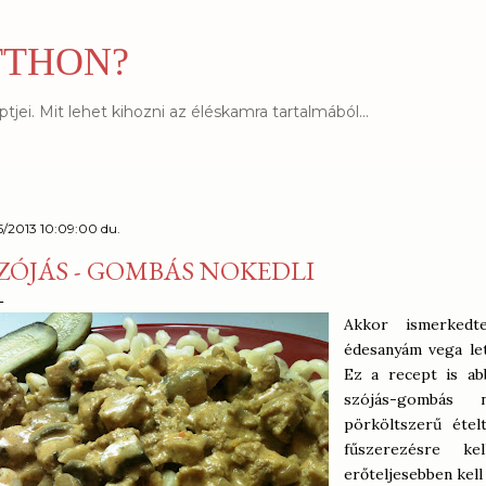
Ugrás a fő tartalomra
TTHON?
jei. Mit lehet kihozni az éléskamra tartalmából...
15/2013 10:09:00 du.
ZÓJÁS - GOMBÁS NOKEDLI
Akkor ismerkedt
édesanyám vega let
Ez a recept is ab
szójás-gombás 
pörköltszerű étel
fűszerezésre ke
erőteljesebben kell