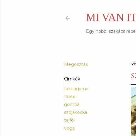
MI VAN I
Egy hobbi szakács recept
Megosztás
5/
S
Címkék
fokhagyma
főétel
gomba
szójakocka
tejföl
vega