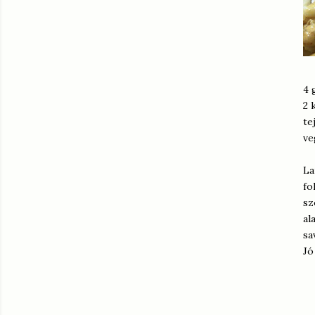
4 
2 
tej
ve
La
fo
sz
al
sa
Jó