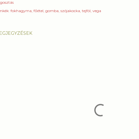
gosztás
mkék:
fokhagyma
főétel
gomba
szójakocka
tejföl
vega
EGJEGYZÉSEK