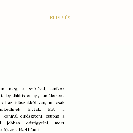
KERESÉS
em meg a szójával, amikor
t, legalábbis én így emlékszem.
ból az időszakból van, mi csak
nokedlinek hívtuk. Ezt a
t könnyű elkészíteni, csupán a
ll jobban odafigyelni, mert
 a fűszerekkel bánni.