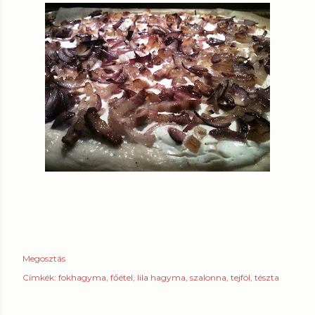
Megosztás
Címkék:
fokhagyma
főétel
lila hagyma
szalonna
tejföl
tészta