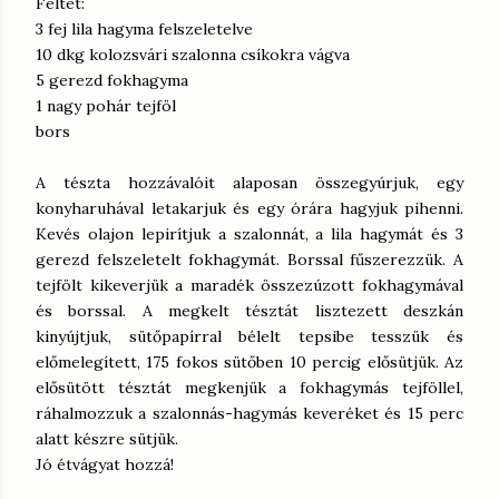
Feltét:
3 fej lila hagyma felszeletelve
10 dkg kolozsvári szalonna csíkokra vágva
5 gerezd fokhagyma
1 nagy pohár tejföl
bors
A tészta hozzávalóit alaposan összegyúrjuk, egy
konyharuhával letakarjuk és egy órára hagyjuk pihenni.
Kevés olajon lepirítjuk a szalonnát, a lila hagymát és 3
gerezd felszeletelt fokhagymát. Borssal fűszerezzük. A
tejfölt kikeverjük a maradék összezúzott fokhagymával
és borssal. A megkelt tésztát lisztezett deszkán
kinyújtjuk, sütőpapírral bélelt tepsibe tesszük és
előmelegített, 175 fokos sütőben 10 percig elősütjük. Az
elősütött tésztát megkenjük a fokhagymás tejföllel,
ráhalmozzuk a szalonnás-hagymás keveréket és 15 perc
alatt készre sütjük.
Jó étvágyat hozzá!