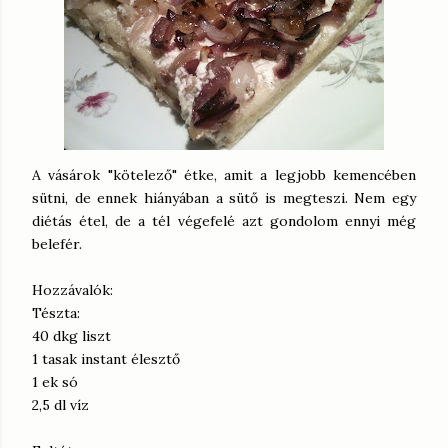
A vásárok "kötelező" étke, amit a legjobb kemencében
sütni, de ennek hiányában a sütő is megteszi. Nem egy
diétás étel, de a tél végefelé azt gondolom ennyi még
belefér.
Hozzávalók:
Tészta:
40 dkg liszt
1 tasak instant élesztő
1 ek só
2,5 dl víz