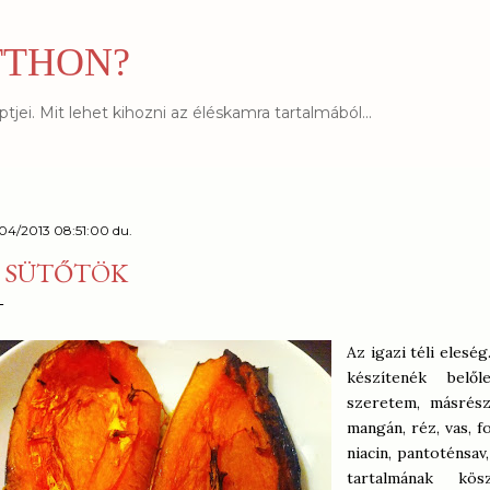
Ugrás a fő tartalomra
TTHON?
jei. Mit lehet kihozni az éléskamra tartalmából...
/04/2013 08:51:00 du.
 SÜTŐTÖK
Az igazi téli elesé
készítenék belő
szeretem, másrészt
mangán, réz, vas, fo
niacin, pantoténsav,
tartalmának kös