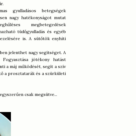
r.
mas gyulladásos betegségek
ösen nagy hatékonyságot mutat
eghűléses megbetegedések
mazható tüdőgyulladás és egyéb
zelésére is. A sütőtök enyhíti
ben jelenthet nagy segítséget. A
. Fogyasztása jótékony hatást
i a máj működését, segít a szív
 a prosztatarák és a szürkületi
egyszerűen csak megsütve...