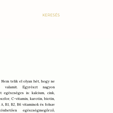
KERESÉS
g. Nem telik el olyan hét, hogy ne
le valamit. Egyrészt nagyon
 egészséges is: kalcium, cink,
szfor, C-vitamin, karotin, biotin,
 A, B1, B2, B6 vitaminok és folsav
zönhetően egészségmegőrző,