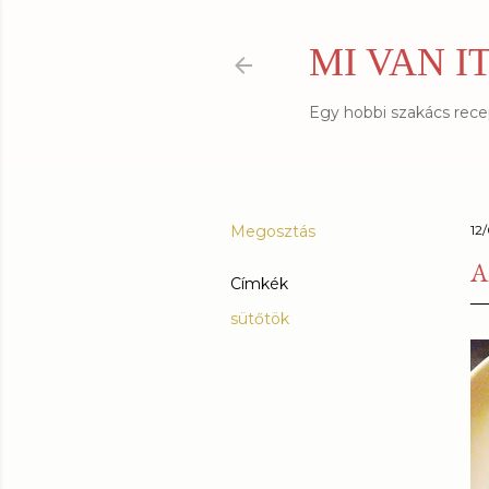
MI VAN I
Egy hobbi szakács recept
Megosztás
12
A
Címkék
sütőtök