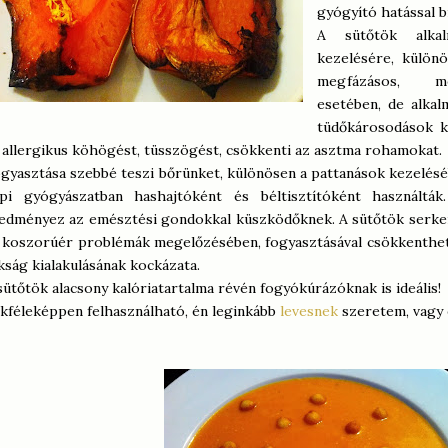
gyógyító hatással bí
A sütőtök alkal
kezelésére, külön
megfázásos, m
esetében, de alkal
tüdőkárosodások ke
 allergikus köhögést, tüsszögést, csökkenti az asztma rohamokat.
gyasztása szebbé teszi bőrünket, különösen a pattanások kezelésé
pi gyógyászatban hashajtóként és béltisztítóként használták
edményez az emésztési gondokkal küszködőknek. A sütőtök serkent
 koszorúér problémák megelőzésében, fogyasztásával csökkenthető
kság kialakulásának kockázata.
sütőtök alacsony kalóriatartalma révén fogyókúrázóknak is ideális!
kféleképpen felhasználható, én leginkább
levesnek
szeretem, vagy 