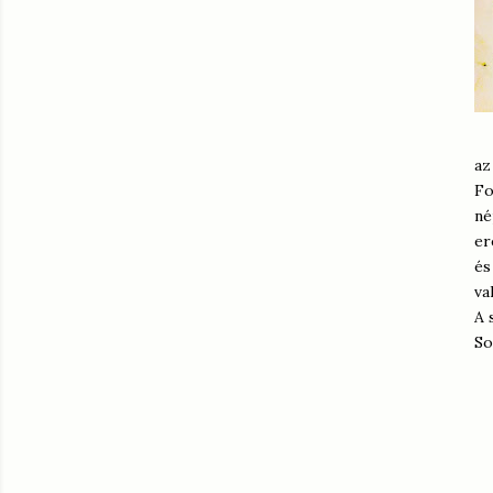
az
Fo
né
er
és
va
A 
So