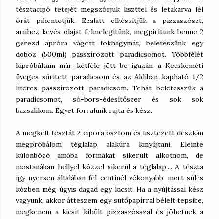
tésztacipó tetejét megszórjuk liszttel és letakarva fél
órát pihentetjük. Ezalatt elkészítjük a pizzaszószt,
amihez kevés olajat felmelegítünk, megpirítunk benne 2
gerezd apróra vágott fokhagymát, beleteszünk egy
doboz (500ml) passzírozott paradicsomot. Többfélét
kipróbáltam már, kétféle jött be igazán, a Kecskeméti
üveges sűrített paradicsom és az Aldiban kapható 1/2
literes passzírozott paradicsom. Tehát beletesszük a
paradicsomot, só-bors-édesítőszer és sok sok
bazsalikom. Egyet forralunk rajta és kész.
A megkelt tésztát 2 cipóra osztom és lisztezett deszkán
megpróbálom téglalap alakúra kinyújtani. Eleinte
különböző amőba formákat sikerült alkotnom, de
mostanában hellyel közzel sikerül a téglalap.... A tészta
így nyersen általában fél centinél vékonyabb, mert sülés
közben még úgyis dagad egy kicsit. Ha a nyújtással kész
vagyunk, akkor átteszem egy sütőpapírral bélelt tepsibe,
megkenem a kicsit kihűlt pizzaszósszal és jöhetnek a