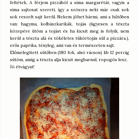
feltétek. A férjem pizzából a sima margarétát, vagyis a
sima sajtosat szereti, így a szószra neki már csak sok
sok reszelt sajt kerül. Nekem jöhet bármi, ami a hűtőben
van: hagyma, kolbászkarikák, tojás (ügyesen a tészta
közepére ütöm a tojást és ha kicsit meg is folyik, nem
kerül a tészta alá és tökéletes tükörtojás sül a pizzára.),
erős paprika, tényleg, ami van és természeten sajt.
Előmelegített sütőben (180 fok, alsó rácson) kb 12 percig
sütöm, amíg a tészta alja kicsit megbarnul, ropogós lesz.
Jó étvágyat!