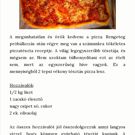
A megunhatatlan és örök kedvenc a pizza. Rengeteg
próbálkozás után végre meg van a számunkra tökéletes
pizzatészta receptje. A világ legegyszerűbb tésztája, és
mégsem az. Nem szoktam túlbonyolítani ezt az ételt
sem, mert az egyszerűség híve vagyok. Ez a
mennyiségből 2 tepsi vékony tésztás pizza lesz.
Hozzávalók
:
1/2 kg liszt
1 zacskó élesztő
nagy csipet só, cukor
2 ek. olívaolaj
Az összes hozzávalót jól összedolgozzuk annyi langyos
vízzel, hogy könnyen gyúrható tésztát kapjunk. A