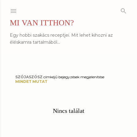
Ugrás a fő tartalomra
MI VAN ITTHON?
Egy hobbi szakács receptjei. Mit lehet kihozni az
éléskamra tartalmából...
SZÓJASZÓSZ
címkéjű bejegyzések megjelenítése
B
MINDET MUTAT
e
j
Nincs találat
e
g
y