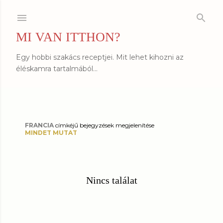
Ugrás a fő tartalomra
MI VAN ITTHON?
Egy hobbi szakács receptjei. Mit lehet kihozni az
éléskamra tartalmából...
FRANCIA
címkéjű bejegyzések megjelenítése
B
MINDET MUTAT
e
j
Nincs találat
e
g
y