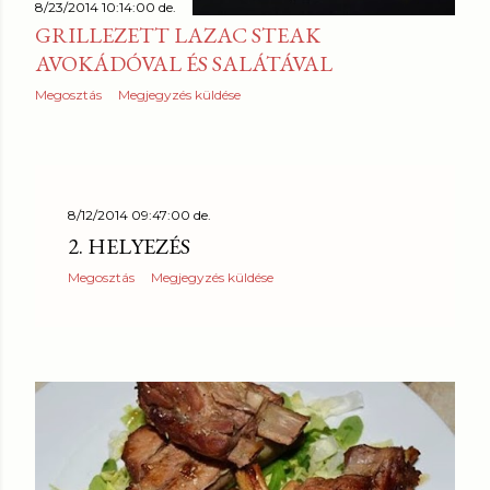
8/23/2014 10:14:00 de.
z
GRILLEZETT LAZAC STEAK
é
AVOKÁDÓVAL ÉS SALÁTÁVAL
s
Megosztás
Megjegyzés küldése
e
k
8/12/2014 09:47:00 de.
2. HELYEZÉS
Megosztás
Megjegyzés küldése