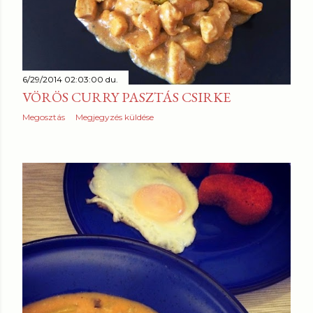
6/29/2014 02:03:00 du.
VÖRÖS CURRY PASZTÁS CSIRKE
Megosztás
Megjegyzés küldése