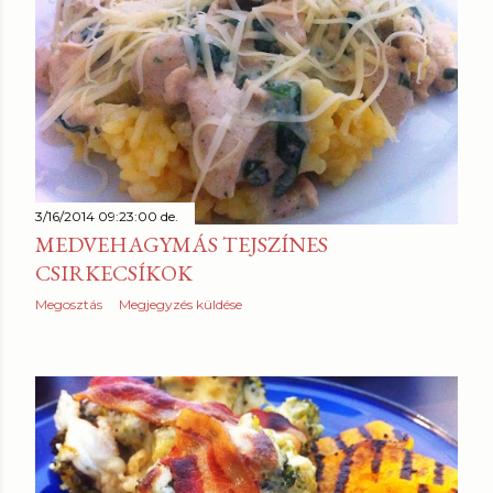
3/16/2014 09:23:00 de.
MEDVEHAGYMÁS TEJSZÍNES
CSIRKECSÍKOK
Megosztás
Megjegyzés küldése