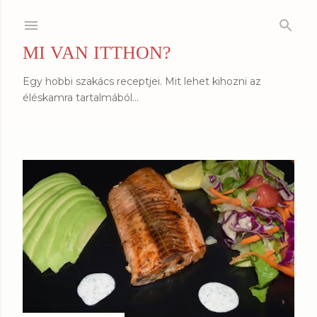
Ugrás a fő tartalomra
MI VAN ITTHON?
Egy hobbi szakács receptjei. Mit lehet kihozni az
éléskamra tartalmából...
B
e
j
e
g
y