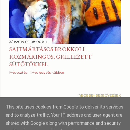
3/11/2014 09:08:00 du.
SAJTMÁRTÁSOS BROKKOLI
ROZMARINGOS, GRILLEZETT
SÜTŐTÖKKEL
Megosztás
Megjegyzés küldése
RÉGEBBI BEJEGYZÉSEK
This site uses cookies from Google to deliver its services
and to analyze traffic. Your IP address and user-agent are
shared with Google along with performance and security